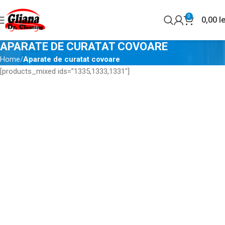
0
0,00
le
APARATE DE CURATAT COVOARE
Home
Aparate de curatat covoare
[products_mixed ids=”1335,1333,1331″]