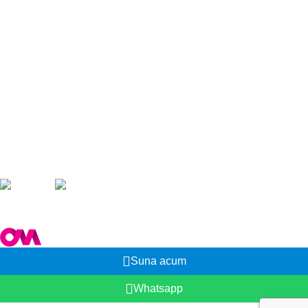
Cum platesc
Legal
Despre Noi
Politica confidentialitate
Politica de cookies
ANPC
© 2025 Gliana Impex SRL
Web design realizat de Orice Media
Suna acum
Whatsapp