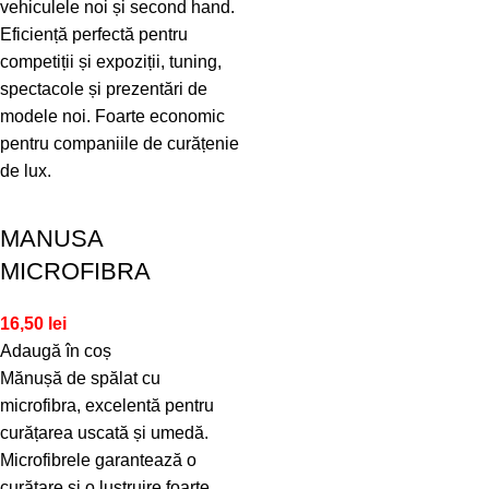
vehiculele noi și second hand.
Eficiență perfectă pentru
competiții și expoziții, tuning,
spectacole și prezentări de
modele noi. Foarte economic
pentru companiile de curățenie
de lux.
MANUSA
MICROFIBRA
16,50
lei
Adaugă în coș
Mănușă de spălat cu
microfibra, excelentă pentru
curățarea uscată și umedă.
Microfibrele garantează o
curățare și o lustruire foarte