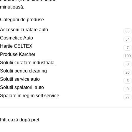
minuțioasă.
Categorii de produse
Accesorii curatare auto
85
Cosmetice Auto
54
Hartie CELTEX
7
Produse Karcher
109
Solutii curatare industriala
8
Solutii pentru cleaning
20
Solutii service auto
3
Solutii spalatorii auto
9
Spalare in regim self service
29
Filtrează după preț