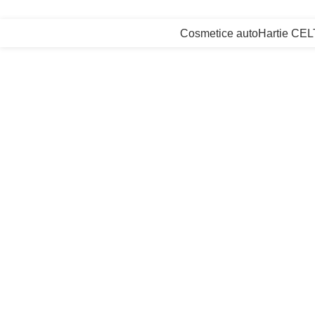
xperienta de peste 20 ani in importul si comercializarea de produse cosmetice a
Cosmetice auto
Hartie CE