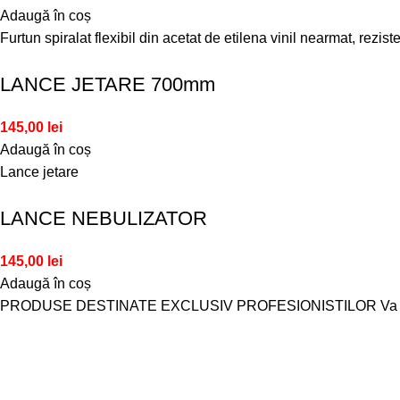
Adaugă în coș
Furtun spiralat flexibil din acetat de etilena vinil nearmat, rezis
LANCE JETARE 700mm
145,00
lei
Adaugă în coș
Lance jetare
LANCE NEBULIZATOR
145,00
lei
Adaugă în coș
PRODUSE DESTINATE EXCLUSIV PROFESIONISTILOR Va atragem ate
Despre noi
SC Gliana Impex S.R.L