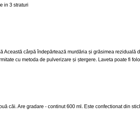
 in 3 straturi
asă Această cârpă îndepărtează murdăria și grăsimea reziduală di
ormitate cu metoda de pulverizare și ștergere. Laveta poate fi folo
uă căi. Are gradare - continut 600 ml. Este confectionat din sticl