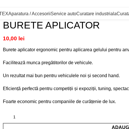
uto profesionale. Program sarbatorii: Inchis 9-13 Aprilie. Toate comenzile se v
LTEX
Aparatura / Accesorii
Service auto
Curatare industriala
Curata
BURETE APLICATOR
10,00
lei
Burete aplicator ergonomic pentru aplicarea gelului pentru anv
Facilitează munca pregătitorilor de vehicule.
Un rezultat mai bun pentru vehiculele noi și second hand.
Eficiență perfectă pentru competiții și expoziții, tuning, specta
Foarte economic pentru companiile de curățenie de lux.
ADAUGĂ