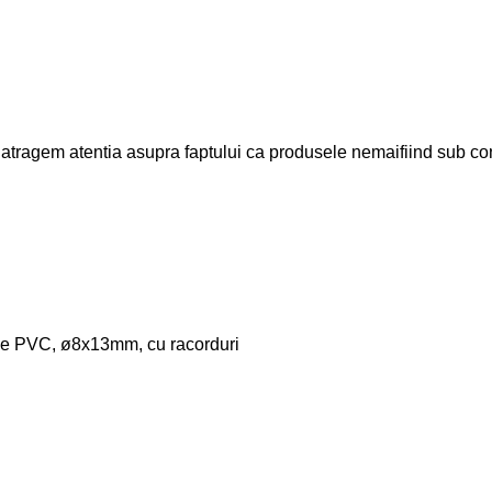
ntia asupra faptului ca produsele nemaifiind sub controlul
tie PVC, ø8x13mm, cu racorduri