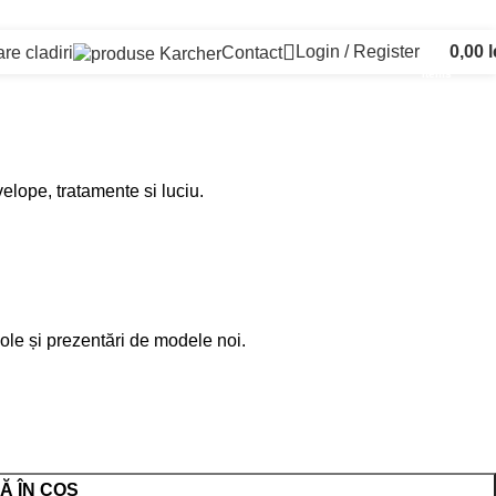
or expedia incepand cu data de 14 Aprilie
Login / Register
0,00
l
re cladiri
Contact
0
items
elope, tratamente si luciu.
cole și prezentări de modele noi.
 ÎN COȘ