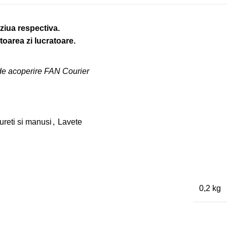
ziua respectiva.
oarea zi lucratoare.
de acoperire FAN Courier
ureti si manusi
,
Lavete
0,2 kg