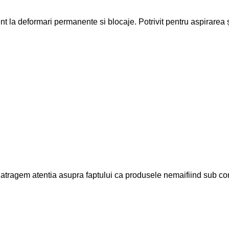
tent la deformari permanente si blocaje. Potrivit pentru aspirarea 
ntia asupra faptului ca produsele nemaifiind sub controlul
Informatii client
Termenii si Conditii