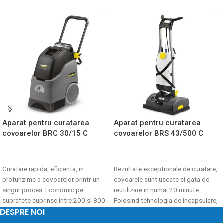
Aparat pentru curatarea
Aparat pentru curatarea
covoarelor BRC 30/15 C
covoarelor BRS 43/500 C
CITEȘTE MAI MULT
CITEȘTE MAI MULT
Curatare rapida, eficienta, in
Rezultate exceptionale de curatare,
profunzime a covoarelor printr-un
covoarele sunt uscate si gata de
singur proces. Economic pe
reutilizare in numai 20 minute.
suprafete cuprinse intre 200 si 800
Folosind tehnologia de incapsulare,
DESPRE NOI
m².
aparatul curata covoarele temeinic
cu minim de efort si fara