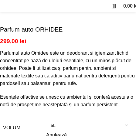
0,00
l
Parfum auto ORHIDEE
299,00
lei
Parfumul auto Orhidee este un deodorant si igienizant lichid
concentrat pe bază de uleiuri esențiale, cu un miros plăcut de
orhidee. Poate fi utilizat ca și parfum pentru ambient si
materiale textile sau ca aditiv parfumat pentru detergenți pentru
pardoseli sau balsamuri pentru rufe.
Esențele olfactive se unesc cu ambientul și conferă acestuia o
notă de prospețime neașteptată și un parfum persistent.
VOLUM
Anulează