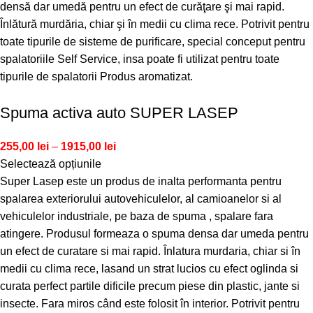
densă dar umedă pentru un efect de curăţare şi mai rapid.
Înlătură murdăria, chiar şi în medii cu clima rece. Potrivit pentru
toate tipurile de sisteme de purificare, special conceput pentru
spalatoriile Self Service, insa poate fi utilizat pentru toate
tipurile de spalatorii Produs aromatizat.
Spuma activa auto SUPER LASEP
255,00
lei
–
1915,00
lei
Selectează opțiunile
Super Lasep este un produs de inalta performanta pentru
spalarea exteriorului autovehiculelor, al camioanelor si al
vehiculelor industriale, pe baza de spuma , spalare fara
atingere. Produsul formeaza o spuma densa dar umeda pentru
un efect de curatare si mai rapid. Înlatura murdaria, chiar si în
medii cu clima rece, lasand un strat lucios cu efect oglinda si
curata perfect partile dificile precum piese din plastic, jante si
insecte. Fara miros când este folosit în interior. Potrivit pentru