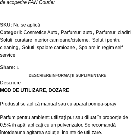
de acoperire FAN Courier
SKU:
Nu se aplică
Categorii:
Cosmetice Auto
,
Parfumuri auto
,
Parfumuri cladiri
,
Solutii curatare interior camioane/cisterne
,
Solutii pentru
cleaning
,
Solutii spalare camioane
,
Spalare in regim self
service
Share:
DESCRIERE
INFORMAȚII SUPLIMENTARE
Descriere
MOD DE UTILIZARE, DOZARE
Produsul se aplică manual sau cu aparat pompa-spray
Parfum pentru ambient: utilizați pur sau diluat în proporție de
0,5% în apă; aplicați cu un pulverizator. Se recomandă
întotdeauna agitarea soluției înainte de utilizare.