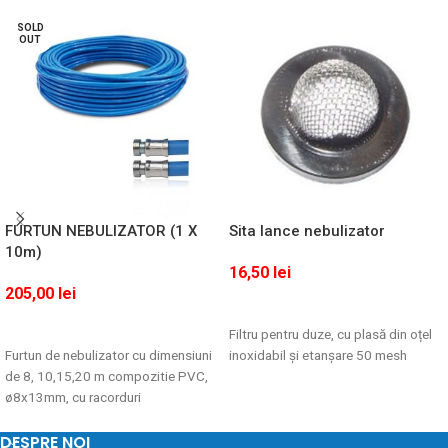
SOLD
OUT
FURTUN NEBULIZATOR (1 X
Sita lance nebulizator
10m)
16,50
lei
205,00
lei
ADAUGĂ ÎN COȘ
Filtru pentru duze, cu plasă din oțel
CITEȘTE MAI MULT
Furtun de nebulizator cu dimensiuni
inoxidabil și etanșare 50 mesh
de 8, 10,15,20 m compozitie PVC,
ø8x13mm, cu racorduri
DESPRE NOI